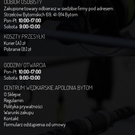
ODBIÓR OSOBISTY
Zakupione towary odbierasz w siedzibie firmy pod adresem:
Strzelców Bytomskich 69, 41-914 Bytom
Pon-Pt
10:00-17:00
Sobota
9:00-13:00
KOSZTY PRZESYŁKI
Kurier [A] zł
Pobranie [B] zł
GODZINY OTWARCIA
Pon-Pt
10:00-17:00
Sobota
9:00-13:00
CENTRUM WĘDKARSKIE APOLONIA BYTOM
O Sklepie
Regulamin
Polityka prywatności
Warunki zakupu
Kontakt
Formularz odstąpienia od umowy