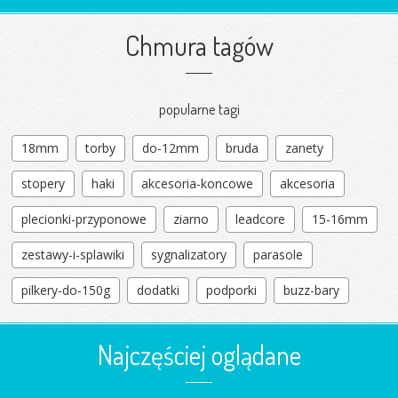
Chmura tagów
popularne tagi
18mm
torby
do-12mm
bruda
zanety
stopery
haki
akcesoria-koncowe
akcesoria
plecionki-przyponowe
ziarno
leadcore
15-16mm
zestawy-i-splawiki
sygnalizatory
parasole
pilkery-do-150g
dodatki
podporki
buzz-bary
Najczęściej oglądane