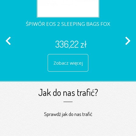
ŚPIWÓR EOS 2 SLEEPING BAGS FOX
navigate_before
navigate_next
336,22 zł
Zobacz więcej
Jak do nas trafić?
Sprawdź jak do nas trafić