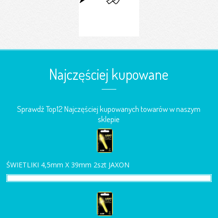
Najczęściej kupowane
Sprawdź Top12 Najczęściej kupowanych towarów w naszym
sklepie
ŚWIETLIKI 4,5mm X 39mm 2szt JAXON