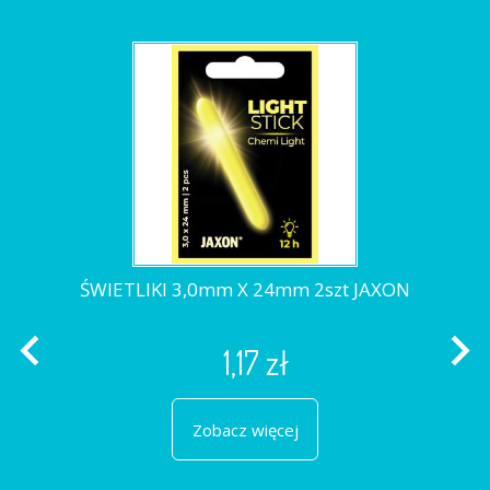
ŚWIETLIKI 3,0mm X 24mm 2szt JAXON
navigate_before
navigate_next
1,17 zł
Zobacz więcej