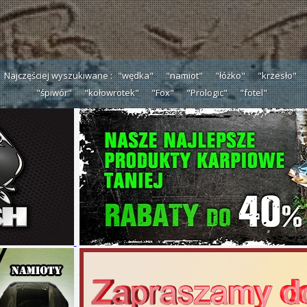
Najczęściej wyszukiwane :
"wędka"
"namiot"
"łóżko"
"krzesło"
"śpiwór"
"kołowrotek"
"Fox"
"Prologic"
"fotel"