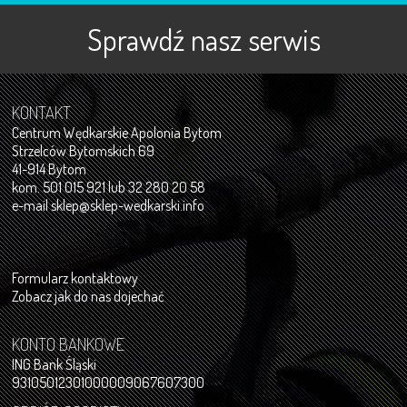
Sprawdź nasz serwis
KONTAKT
Centrum Wędkarskie Apolonia Bytom
Strzelców Bytomskich 69
41-914 Bytom
kom. 501 015 921 lub 32 280 20 58
e-mail
sklep@sklep-wedkarski.info
Formularz kontaktowy
Zobacz jak do nas dojechać
KONTO BANKOWE
ING Bank Śląski
93105012301000009067607300