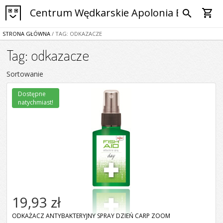
Centrum Wędkarskie Apolonia Bytom
shopping_cart
search
STRONA GŁÓWNA
/ TAG: ODKAZACZE
Tag: odkazacze
Sortowanie
Dostępne
natychmiast!
19,93 zł
ODKAŻACZ ANTYBAKTERYJNY SPRAY DZIEŃ CARP ZOOM