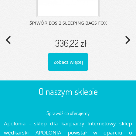
ŚPIWÓR EOS 2 SLEEPING BAGS FOX
navigate_before
navigate_next
336,22 zł
Zobacz więcej
O naszym sklepie
Sprawdź co oferujemy
Apolonia - sklep dla karpiarzy Internetowy sklep
wędkarski APOLONIA powstał w oparciu o