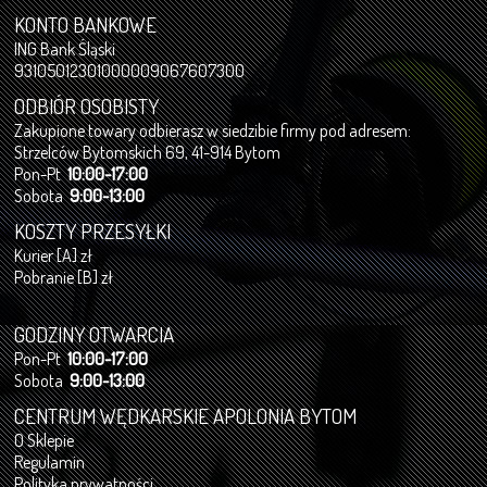
KONTO BANKOWE
ING Bank Śląski
93105012301000009067607300
ODBIÓR OSOBISTY
Zakupione towary odbierasz w siedzibie firmy pod adresem:
Strzelców Bytomskich 69, 41-914 Bytom
Pon-Pt
10:00-17:00
Sobota
9:00-13:00
KOSZTY PRZESYŁKI
Kurier [A] zł
Pobranie [B] zł
GODZINY OTWARCIA
Pon-Pt
10:00-17:00
Sobota
9:00-13:00
CENTRUM WĘDKARSKIE APOLONIA BYTOM
O Sklepie
Regulamin
Polityka prywatności