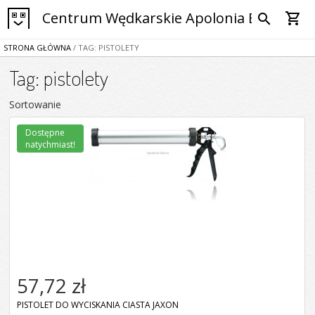
Centrum Wędkarskie Apolonia Bytom
shopping_cart
search
STRONA GŁÓWNA
/ TAG: PISTOLETY
Tag: pistolety
Sortowanie
Dostępne
natychmiast!
57,72 zł
PISTOLET DO WYCISKANIA CIASTA JAXON