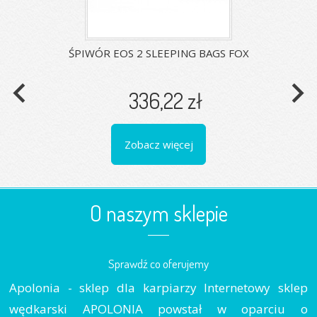
ŚPIWÓR EOS 2 SLEEPING BAGS FOX
navigate_before
navigate_next
336,22 zł
Zobacz więcej
O naszym sklepie
Sprawdź co oferujemy
Apolonia - sklep dla karpiarzy Internetowy sklep
wędkarski APOLONIA powstał w oparciu o