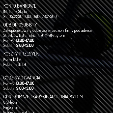
KONTO BANKOWE
ING Bank Śląski
93105012301000009067607300
ODBIÓR OSOBISTY
Zakupione towary odbierasz w siedzibie firmy pod adresem:
Strzelców Bytomskich 69, 41-914 Bytom
Pon-Pt
10:00-17:00
Sobota
9:00-13:00
KOSZTY PRZESYŁKI
Kurier [A] zł
Pobranie [B] zł
GODZINY OTWARCIA
Pon-Pt
10:00-17:00
Sobota
9:00-13:00
CENTRUM WĘDKARSKIE APOLONIA BYTOM
O Sklepie
Regulamin
Polityka prywatności