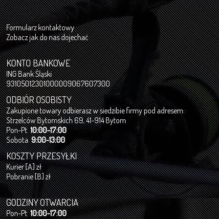
Formularz kontaktowy
Zobacz jak do nas dojechać
KONTO BANKOWE
ING Bank Śląski
93105012301000009067607300
ODBIÓR OSOBISTY
Zakupione towary odbierasz w siedzibie firmy pod adresem:
Strzelców Bytomskich 69, 41-914 Bytom
Pon-Pt
10:00-17:00
Sobota
9:00-13:00
KOSZTY PRZESYŁKI
Kurier [A] zł
Pobranie [B] zł
GODZINY OTWARCIA
Pon-Pt
10:00-17:00