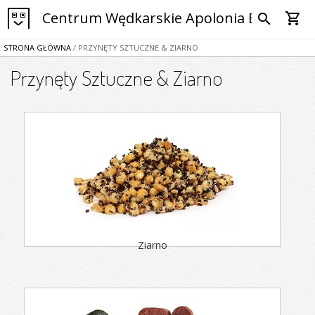
Centrum Wędkarskie Apolonia Bytom
shopping_cart
search
STRONA GŁÓWNA
/ PRZYNĘTY SZTUCZNE & ZIARNO
Przynęty Sztuczne & Ziarno
Ziarno