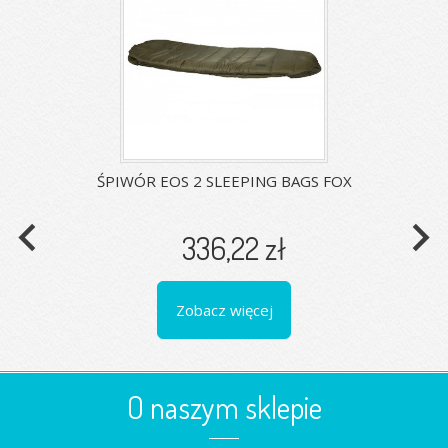
ŚPIWÓR EOS 2 SLEEPING BAGS FOX
navigate_before
navigate_next
336,22 zł
Zobacz więcej
O naszym sklepie