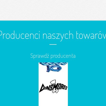
Producenci naszych towaró
Sprawdź producenta