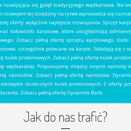
 rozwijająca się gałąź tradycyjnego wędkarstwa. Na tere
 rozwojem tej dziedziny na rynek wprowadza się rozmait
ej oferty wyłącznie najlepsze rozwiązania. Sprzęt kar
raz kołowrotki karpiowe, które uwzględniają odmienn
iowego. Zobacz pełną ofertę sprzętu karpiowego. Kulki
einowe, szczególnie polecane na karpie. Składają się z
tę kulek proteinowych. Zobacz pełną ofertę kulek prote
awy wędkarskiej. Proponujemy między innymi namioty k
rtę namiotów. Zobacz pełną ofertę namiotów. Dynamite
niezwykle skutecznych kulek proteinowych. Z oferty pro
oducenta. Zobacz pełną ofertę Dynamite Baits
Jak do nas trafić?