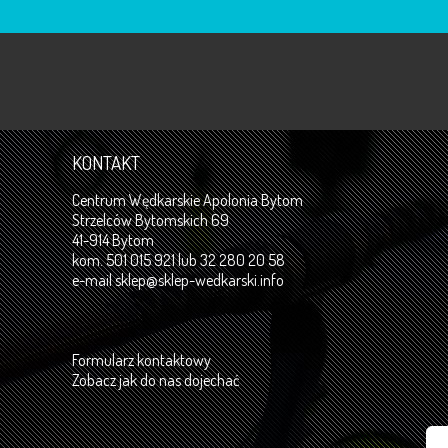
KONTAKT
Centrum Wędkarskie Apolonia Bytom
Strzelców Bytomskich 69
41-914 Bytom
kom. 501 015 921 lub 32 280 20 58
e-mail
sklep@sklep-wedkarski.info
Formularz kontaktowy
Zobacz jak do nas dojechać