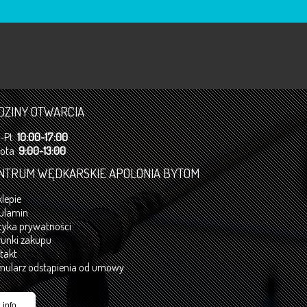
DZINY OTWARCIA
n-Pt
10:00-17:00
bota
9:00-13:00
NTRUM WĘDKARSKIE APOLONIA BYTOM
klepie
ulamin
ityka prywatności
unki zakupu
takt
mularz odstąpienia od umowy
.info