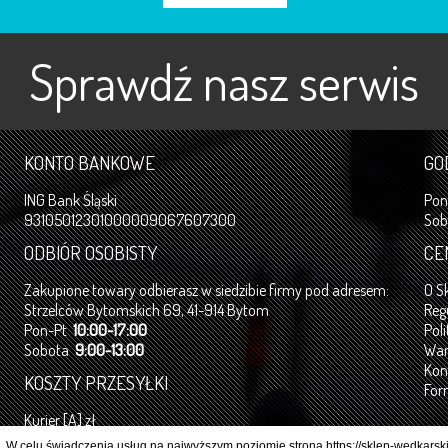
Sprawdź nasz serwis
KONTO BANKOWE
GO
ING Bank Śląski
Po
93105012301000009067607300
So
ODBIÓR OSOBISTY
CE
Zakupione towary odbierasz w siedzibie firmy pod adresem:
O S
Strzelców Bytomskich 69, 41-914 Bytom
Reg
Pon-Pt
10:00-17:00
Pol
Sobota
9:00-13:00
War
Kon
KOSZTY PRZESYŁKI
For
Kurier [A] zł
Pobranie [B] zł
W celu świadczenia usług na najwyższym poziomie strona https://sklep-wedkarski