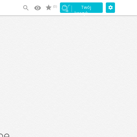
(0)
Twój
koszyk
ne