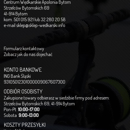
Centrum Wędkarskie Apolonia Bytom
Strzelców Bytomskich 69
41-914 Bytom
kom. 501 015 921 lub 32 280 20 58
e-mail
sklep@sklep-wedkarski.info
Formularz kontaktowy
Zobacz jak do nas dojechać
KONTO BANKOWE
ING Bank Śląski
93105012301000009067607300
ODBIÓR OSOBISTY
Zakupione towary odbierasz w siedzibie firmy pod adresem:
Strzelców Bytomskich 69, 41-914 Bytom
Pon-Pt
10:00-17:00
Sobota
9:00-13:00
KOSZTY PRZESYŁKI