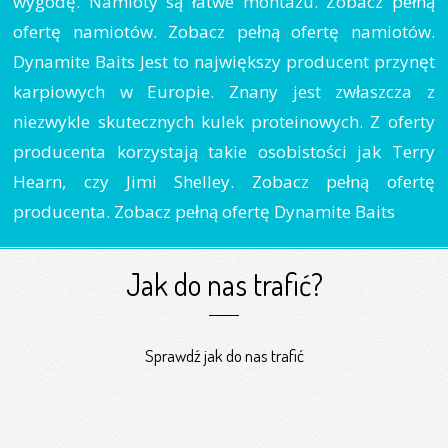
wygodę. Namioty są łatwe montażu. Zobacz pełną
ofertę namiotów. Zobacz pełną ofertę namiotów.
Dynamite Baits Jest to największy producent przynęt
karpiowych w Europie. Znany jest zwłaszcza z
niezwykle skutecznych kulek proteinowych. Z oferty
producenta korzystają takie osobistości jak Terry
Hearn, czy Jimi Shelley. Zobacz pełną ofertę
producenta. Zobacz pełną ofertę Dynamite Baits
Jak do nas trafić?
Sprawdź jak do nas trafić