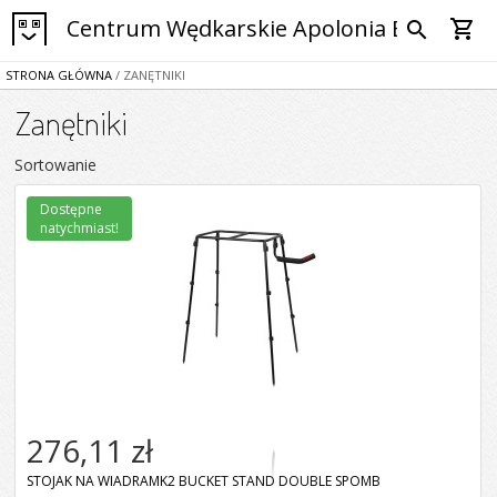
Centrum Wędkarskie Apolonia Bytom
shopping_cart
search
STRONA GŁÓWNA
/ ZANĘTNIKI
Zanętniki
Sortowanie
Dostępne
natychmiast!
276,11 zł
STOJAK NA WIADRAMK2 BUCKET STAND DOUBLE SPOMB