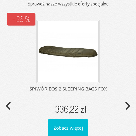
Sprawdź nasze wszystkie oferty specjalne
- 26 %
ŚPIWÓR EOS 2 SLEEPING BAGS FOX
navigate_before
navigate_next
336,22 zł
Zobacz więcej