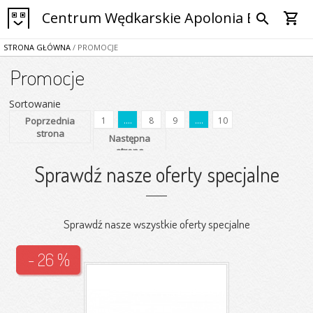
Centrum Wędkarskie Apolonia Bytom
shopping_cart
search
STRONA GŁÓWNA
/ PROMOCJE
Promocje
Sortowanie
Poprzednia
1
....
8
9
....
10
strona
Następna
strona
Sprawdź nasze oferty specjalne
Sprawdź nasze wszystkie oferty specjalne
- 26 %