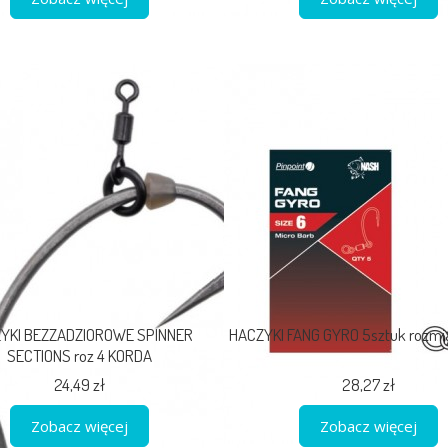
YKI BEZZADZIOROWE SPINNER
HACZYKI FANG GYRO 5sztuk rozmi
SECTIONS roz 4 KORDA
24,49 zł
28,27 zł
Zobacz więcej
Zobacz więcej