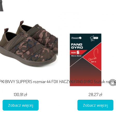
KI BIVVY SLIPPERS rozmiar 44 FOX
HACZYKI FANG GYRO 5sztuk rozmi
130,91 zł
28,27 zł
Zobacz więcej
Zobacz więcej