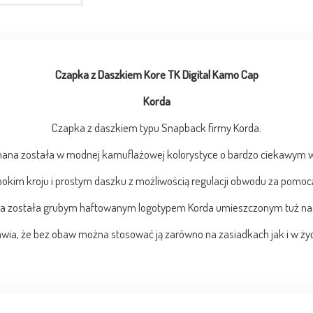
Czapka z Daszkiem Kore TK Digital Kamo Cap
Korda
Czapka z daszkiem typu Snapback firmy Korda.
ana została w modnej kamuflażowej kolorystyce o bardzo ciekawym w
bokim kroju i prostym daszku z możliwością regulacji obwodu za pomoc
 została grubym haftowanym logotypem Korda umieszczonym tuż na
rawia, że bez obaw można stosować ją zarówno na zasiadkach jak i w ży