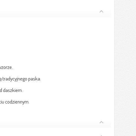
zorze.
ą tradycyjnego paska.
d daszkiem.
ciu codziennym.