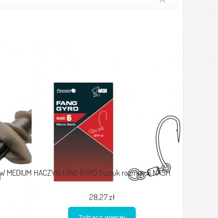
EW MEDIUM
HACZYKI FANG GYRO 5sztuk rozmiar 6 NASH
28,27 zł
Zobacz więcej