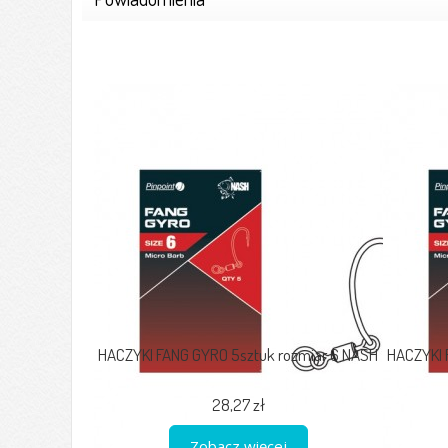
HACZYKI FANG GYRO 5sztuk rozmiar 6 NASH
HACZYKI 
28,27 zł
Zobacz więcej