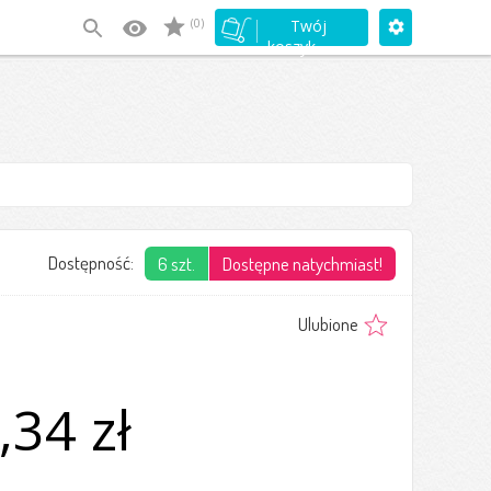
(0)
Twój
koszyk
Dostępność:
6 szt.
Dostępne natychmiast!
Ulubione
,34 zł