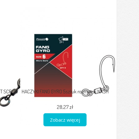
IT SCREW
HACZYKI FANG GYRO 5sztuk rozmiar 6 NASH
28,27 zł
Zobacz więcej