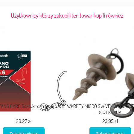
Użytkownicy którzy zakupili ten towar kupili również
FANG GYRO 5sztuk rozmiar 6 NASH
WKRĘTY MICRO SWIVEL BAIT SCR
5szt KORDA
28,27 zł
23,95 zł
Zobacz więcej
Zobacz więcej