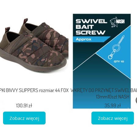
KI BIVVY SLIPPERS rozmiar 44 FOX
WKRĘTY DO PRZYNĘT SWIVEL BA
13mm10szt NASH
130,91 zł
35,99 zł
Zobacz więcej
Zobacz więcej