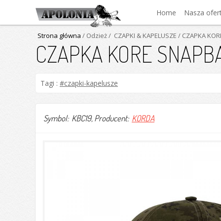
Home
Nasza ofer
Strona główna
/ Odzież
/ CZAPKI & KAPELUSZE
/ CZAPKA KOR
CZAPKA KORE SNAPBA
Tagi :
#czapki-kapelusze
Symbol: KBC19
, Producent:
KORDA