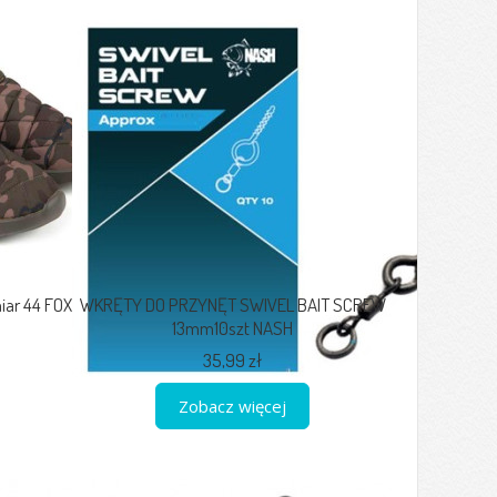
iar 44 FOX
WKRĘTY DO PRZYNĘT SWIVEL BAIT SCREW
13mm10szt NASH
35,99 zł
Zobacz więcej