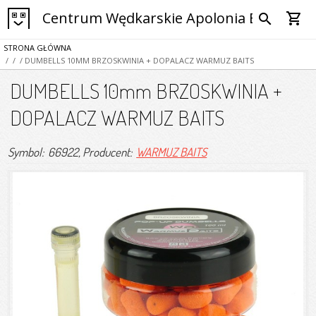
Centrum Wędkarskie Apolonia Bytom
shopping_cart
search
STRONA GŁÓWNA
/
/
/ DUMBELLS 10MM BRZOSKWINIA + DOPALACZ WARMUZ BAITS
DUMBELLS 10mm BRZOSKWINIA +
DOPALACZ WARMUZ BAITS
Symbol: 66922
, Producent:
WARMUZ BAITS