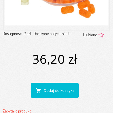
Dostępność:
2 szt.
Dostępne natychmiast!
Ulubione
36,20 zł
shopping_cart
Dodaj do koszyka
Zapytaj o produkt