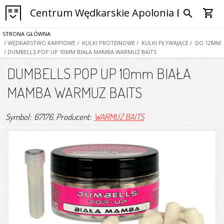
Centrum Wędkarskie Apolonia Bytom
shopping_cart
search
STRONA GŁÓWNA
/ WĘDKARSTWO KARPIOWE
/ KULKI PROTEINOWE
/ KULKI PŁYWAJĄCE
/ DO 12MM
/ DUMBELLS POP UP 10MM BIAŁA MAMBA WARMUZ BAITS
DUMBELLS POP UP 10mm BIAŁA
MAMBA WARMUZ BAITS
Symbol: 67176
, Producent:
WARMUZ BAITS