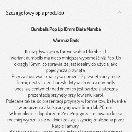
Szczegółowy opis produktu
Dumbells Pop Up 10mm Biała Mamba
Warmuz Baits
Kulka pływająca w formie wałka (dumbells).
Wariant dumbells ma nieco mniejszą wyporność niż Pop-Up
okrągły 15mm, co sprawia, że jest idealny do użycia jako
pojedyncza przynęta.
Przy zastosowaniu haczyka numer 1-2 przynęta przyjmuje
formę neutrala tzn. haczyk dotyka do dna a dumbells
unosi się centymetr nad dnem co jest bardzo skuteczną
prezentacją przynęty przy łowieniu karpi.
Polecane także do prezentacji przynęty w formie tzw. bałwanka
w połączeniu z kulką przynętową 16mm lub 20mm.
W komplecie z dopalaczem 2ml. Po jego zastosowaniu kulka
mocniej wyróżnia się na dnie i zostaje szybciej znaleziona przez
karpie i amury.
Należy mieć na uwadze, że długotrwałe namaczanie przynęt