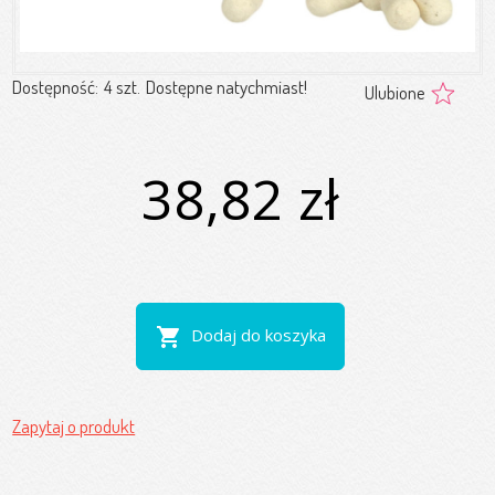
Dostępność:
4 szt.
Dostępne natychmiast!
Ulubione
38,82 zł
shopping_cart
Dodaj do koszyka
Zapytaj o produkt