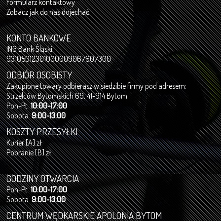
Formularz kontaktowy
Zobacz jak do nas dojechać
KONTO BANKOWE
ING Bank Śląski
93105012301000009067607300
ODBIÓR OSOBISTY
Zakupione towary odbierasz w siedzibie firmy pod adresem:
Strzelców Bytomskich 69, 41-914 Bytom
Pon-Pt
10:00-17:00
Sobota
9:00-13:00
KOSZTY PRZESYŁKI
Kurier [A] zł
Pobranie [B] zł
GODZINY OTWARCIA
Pon-Pt
10:00-17:00
Sobota
9:00-13:00
CENTRUM WĘDKARSKIE APOLONIA BYTOM