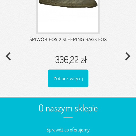
ŚPIWÓR EOS 2 SLEEPING BAGS FOX
navigate_before
navigate_next
336,22 zł
Zobacz więcej
O naszym sklepie
Sprawdź co oferujemy