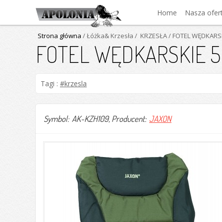
Home
Nasza ofer
Strona główna
/ Łóżka& Krzesła
/ KRZESŁA
/ FOTEL WĘDKARS
FOTEL WĘDKARSKIE 
Tagi :
#krzesla
Symbol: AK-KZH109
, Producent:
JAXON