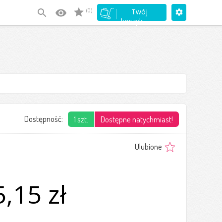
(0)
Twój
koszyk
Dostępność:
1 szt.
Dostępne natychmiast!
Ulubione
,15 zł