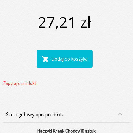
27,21 zł
shopping_cart
Dodaj do koszyka
Zapytaj o produkt
Szczegółowy opis produktu
Haczyki Krank Choddy 10 sztuk