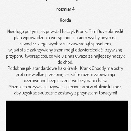
rozmiar 4
Korda
Niedługo po tym, jak powstał haczyk Krank, Tom Dove obmyślił
plan wprowadzenia wersji chod z okiem wychylonym na
zewnątrz. Jego wyobraźnię zawładnął sposobem,
w jaki stale zakrzywiony trzon mógł odzwierciedlać krzywiznę
przyponu, tworząc coś, co wielu z nas uważa za najlepszy haczyk
do chod.
Podobnie jak standardowe haki Krank, Krank Choddy ma ostry
grot i niewielkie przesunięcie, które razem zapewniają
niezrównane bezpieczeństwo trzymania haka.
Można ich oczywiście używać z plecionkami w otulinie lub bez,
aby uzyskać skuteczne zestawy z przynętami tonącymi!