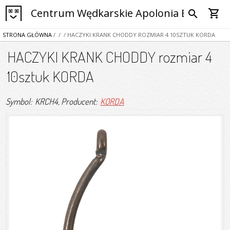
Centrum Wędkarskie Apolonia Bytom
shopping_cart
search
STRONA GŁÓWNA
/
/
/ HACZYKI KRANK CHODDY ROZMIAR 4 10SZTUK KORDA
HACZYKI KRANK CHODDY rozmiar 4
10sztuk KORDA
Symbol: KRCH4
, Producent:
KORDA