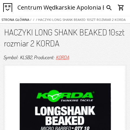
Centrum Wędkarskie Apolonia Bytom
shopping_cart
search
STRONA GŁÓWNA
/
/
/ HACZYKI LONG SHANK BEAKED 10SZT ROZMIAR 2 KORDA
HACZYKI LONG SHANK BEAKED 10szt
rozmiar 2 KORDA
Symbol: KLSB2
, Producent:
KORDA