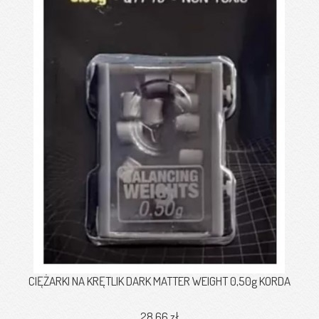
CIĘŻARKI NA KRĘTLIK DARK MATTER WEIGHT 0,50g KORDA
28,66 zł