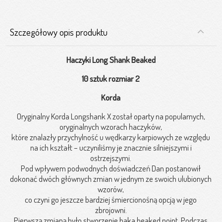
Szczegółowy opis produktu
Haczyki Long Shank Beaked
10 sztuk rozmiar 2
Korda
Oryginalny Korda Longshank X został oparty na popularnych,
oryginalnych wzorach haczyków,
które znalazły przychylność u wędkarzy karpiowych ze względu
na ich kształt – uczyniliśmy je znacznie silniejszymi i
ostrzejszymi.
Pod wpływem podwodnych doświadczeń Dan postanowił
dokonać dwóch głównych zmian w jednym ze swoich ulubionych
wzorów,
co czyni go jeszcze bardziej śmiercionośną opcją w jego
zbrojowni.
Pierwszą zmianą było stworzenie haka beaked point. Podczas