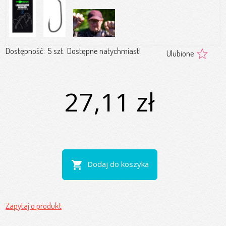
Dostępność:
5 szt.
Dostępne natychmiast!
Ulubione
27,11 zł
shopping_cart
Dodaj do koszyka
Zapytaj o produkt