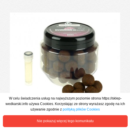
W celu świadczenia usług na najwyższym poziomie strona https://sklep-
wedkarski.info używa Cookies. Korzystając ze strony wyrażasz zgodę na ich
używanie zgodnie z
polityką plików Cookies
KULKI HOOKERS WARM SECRET 16mm + DOPALACZ WARMUZ
Nie pokazuj więcej tego komunikatu