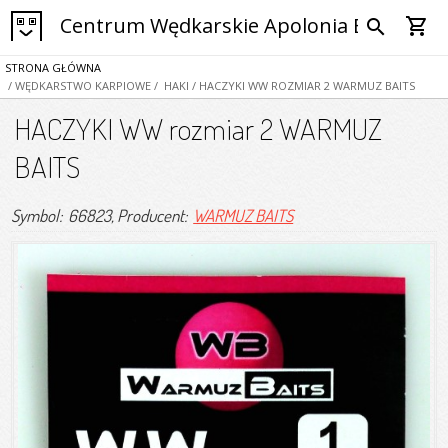
Centrum Wędkarskie Apolonia Bytom
shopping_cart
search
STRONA GŁÓWNA
/ WĘDKARSTWO KARPIOWE
/ HAKI
/ HACZYKI WW ROZMIAR 2 WARMUZ BAITS
HACZYKI WW rozmiar 2 WARMUZ
BAITS
Symbol: 66823
, Producent:
WARMUZ BAITS