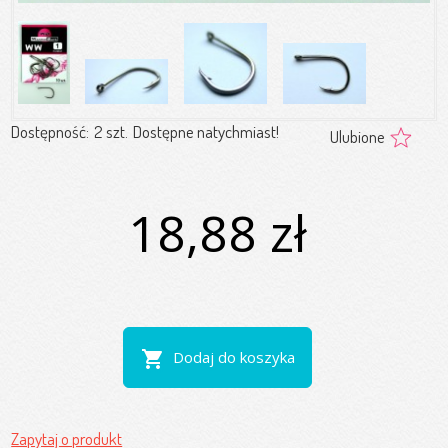
Dostępność:
2 szt.
Dostępne natychmiast!
Ulubione
18,88 zł
shopping_cart
Dodaj do koszyka
Zapytaj o produkt