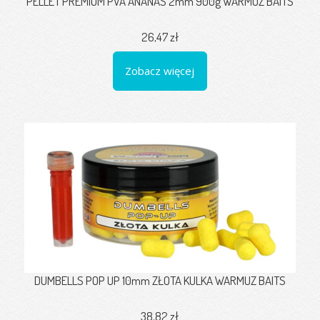
PELLET PREMIUM PVA ANANAS 2mm 900g WARMUZ BAITS
26,47 zł
Zobacz więcej
DUMBELLS POP UP 10mm ZŁOTA KULKA WARMUZ BAITS
38,82 zł