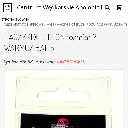
Centrum Wędkarskie Apolonia Bytom
shopping_cart
search
STRONA GŁÓWNA
/ WĘDKARSTWO KARPIOWE
/ HAKI
/ HACZYKI X TEFLON ROZMIAR 2 WARMUZ BAITS
HACZYKI X TEFLON rozmiar 2
WARMUZ BAITS
Symbol: 66968
, Producent:
WARMUZ BAITS