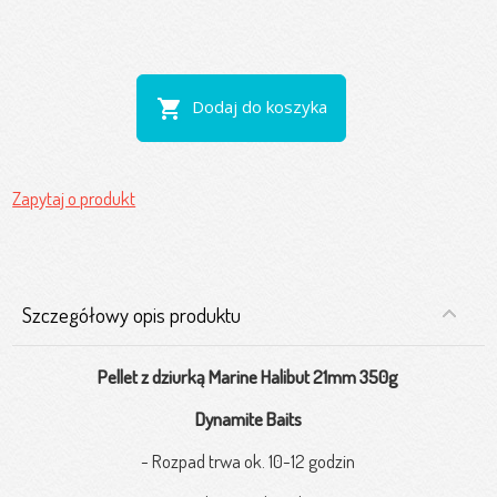
shopping_cart
Dodaj do koszyka
Zapytaj o produkt
Szczegółowy opis produktu
Pellet z dziurką
Marine Halibut 21mm 350g
Dynamite Baits
- Rozpad trwa ok. 10-12 godzin