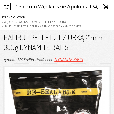
Centrum Wędkarskie Apolonia Bytom
shopping_cart
search
STRONA GŁÓWNA
/ WĘDKARSTWO KARPIOWE
/ PELLETY
/ DO 1KG
/ HALIBUT PELLET Z DZIURKĄ 21MM 350G DYNAMITE BAITS
HALIBUT PELLET z DZIURKĄ 21mm
350g DYNAMITE BAITS
Symbol: SMDY095
, Producent:
DYNAMITE BAITS