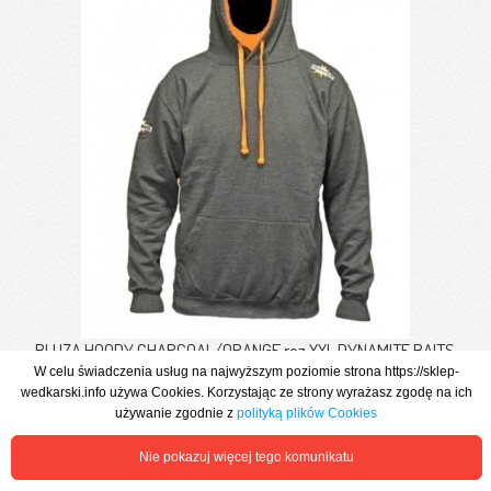
BLUZA HOODY CHARCOAL/ORANGE roz XXL DYNAMITE BAITS
W celu świadczenia usług na najwyższym poziomie strona https://sklep-
wedkarski.info używa Cookies. Korzystając ze strony wyrażasz zgodę na ich
154,82 zł
używanie zgodnie z
polityką plików Cookies
Zobacz więcej
Nie pokazuj więcej tego komunikatu