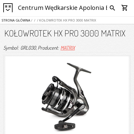
Centrum Wędkarskie Apolonia Bytom
shopping_cart
search
STRONA GŁÓWNA
/
/
/ KOŁOWROTEK HX PRO 3000 MATRIX
KOŁOWROTEK HX PRO 3000 MATRIX
Symbol: GRL030
, Producent:
MATRIX