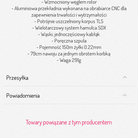
- Wzmocniony węglem rotor
- Aluminiowa przekładnia wykonana na obrabiarce CNC dla
zapewnienia trwałości i wytrzymałości
- Potrójnie uszczelniony korpus TLS
- Wielotarczowy system hamulca SDX
- Wąski, jednoczęściowy kabłąk
- Poręczna szpula
- Pojemność 150m żyłki 0.22mm
- 79cm nawoju za jednym obrotem korbką
- Waga 291g
Przesyłka
Powiadomienia
Towary powiązane z tym producentem