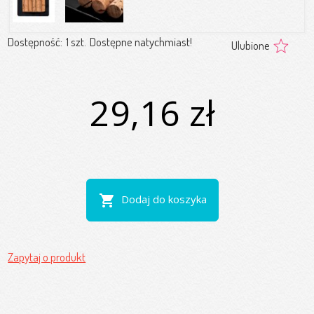
Dostępność:
1 szt.
Dostępne natychmiast!
Ulubione
29,16 zł
shopping_cart
Dodaj do koszyka
Zapytaj o produkt