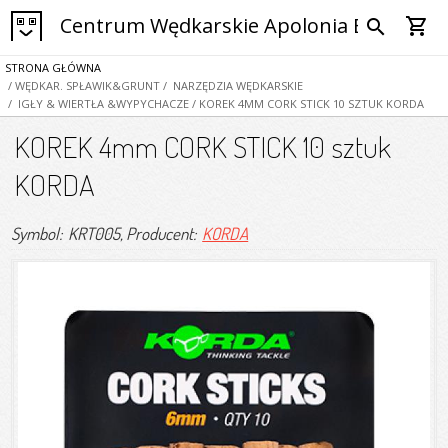
Centrum Wędkarskie Apolonia Bytom
shopping_cart
search
STRONA GŁÓWNA
/ WĘDKAR. SPŁAWIK&GRUNT
/ NARZĘDZIA WĘDKARSKIE
/ IGŁY & WIERTŁA &WYPYCHACZE
/ KOREK 4MM CORK STICK 10 SZTUK KORDA
KOREK 4mm CORK STICK 10 sztuk
KORDA
Symbol: KRT005
, Producent:
KORDA