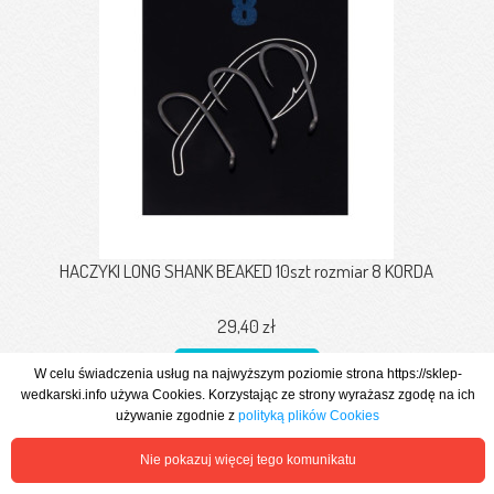
HACZYKI LONG SHANK BEAKED 10szt rozmiar 8 KORDA
29,40 zł
W celu świadczenia usług na najwyższym poziomie strona https://sklep-
Zobacz więcej
wedkarski.info używa Cookies. Korzystając ze strony wyrażasz zgodę na ich
używanie zgodnie z
polityką plików Cookies
Nie pokazuj więcej tego komunikatu