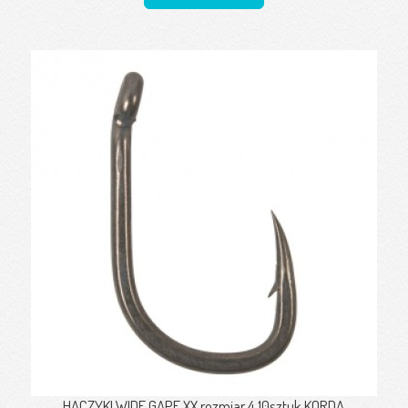
HACZYKI WIDE GAPE XX rozmiar 4 10sztuk KORDA