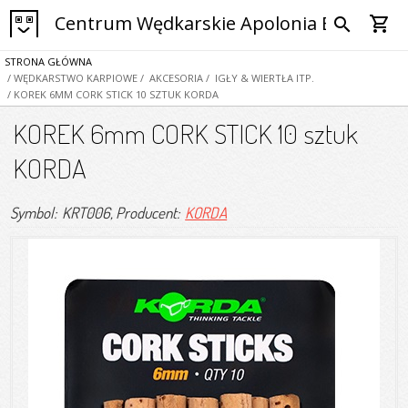
Centrum Wędkarskie Apolonia Bytom
shopping_cart
search
STRONA GŁÓWNA
/ WĘDKARSTWO KARPIOWE
/ AKCESORIA
/ IGŁY & WIERTŁA ITP.
/ KOREK 6MM CORK STICK 10 SZTUK KORDA
KOREK 6mm CORK STICK 10 sztuk
KORDA
Symbol: KRT006
, Producent:
KORDA