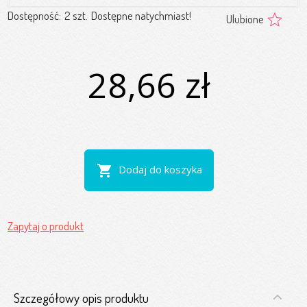
Dostępność:
2 szt.
Dostępne natychmiast!
Ulubione
28,66 zł
shopping_cart
Dodaj do koszyka
Zapytaj o produkt
Szczegółowy opis produktu