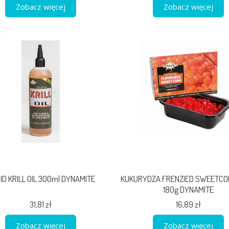
Zobacz więcej
Zobacz więcej
UID KRILL OIL 300ml DYNAMITE
KUKURYDZA FRENZIED SWEETCOR
180g DYNAMITE
31,81 zł
16,89 zł
Zobacz więcej
Zobacz więcej