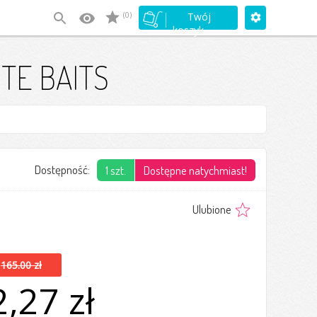
(0)
Twój
koszyk
TE BAITS
Dostępność:
1 szt.
Dostępne natychmiast!
Ulubione
165.00 zł
,27 zł