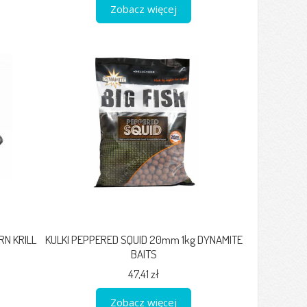
Zobacz więcej
N KRILL
KULKI PEPPERED SQUID 20mm 1kg DYNAMITE
BAITS
47,41 zł
Zobacz więcej