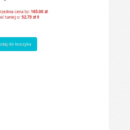
rzednia cena to:
165.00 zł
ć taniej o:
52.73 zł !!
odaj do koszyka