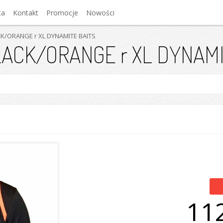
ta
Kontakt
Promocje
Nowości
CK/ORANGE r XL DYNAMITE BAITS
LACK/ORANGE r XL DYNAMI
112