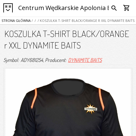
Centrum Wędkarskie Apolonia Bytom
shopping_cart
search
STRONA GŁÓWNA
/
/
/ KOSZULKA T-SHIRT BLACK/ORANGE R XXL DYNAMITE BAITS
KOSZULKA T-SHIRT BLACK/ORANGE
r XXL DYNAMITE BAITS
Symbol: ADY681254
, Producent:
DYNAMITE BAITS