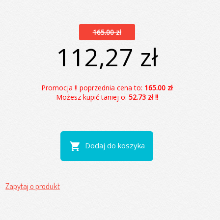
165.00 zł
112,27 zł
Promocja !! poprzednia cena to:
165.00 zł
Możesz kupić taniej o:
52.73 zł !!
shopping_cart
Dodaj do koszyka
Zapytaj o produkt