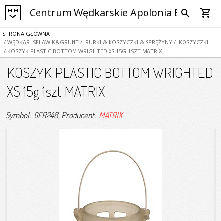
Centrum Wędkarskie Apolonia Bytom
shopping_cart
search
STRONA GŁÓWNA
/ WĘDKAR. SPŁAWIK&GRUNT
/ RURKI & KOSZYCZKI & SPRĘŻYNY
/ KOSZYCZKI
/ KOSZYK PLASTIC BOTTOM WRIGHTED XS 15G 1SZT MATRIX
KOSZYK PLASTIC BOTTOM WRIGHTED
XS 15g 1szt MATRIX
Symbol: GFR248
, Producent:
MATRIX