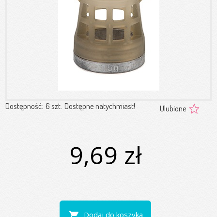
Dostępność:
6 szt.
Dostępne natychmiast!
Ulubione
9,69 zł
shopping_cart
Dodaj do koszyka