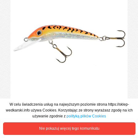
W celu świadczenia usług na najwyższym poziomie strona https://sklep-
WOBLER PŁYWAJĄCY HOLO SELECT FEROX 4cm GFT JAXON
wedkarski.info używa Cookies. Korzystając ze strony wyrażasz zgodę na ich
używanie zgodnie z
polityką plików Cookies
15,41 zł
Nie pokazuj więcej tego komunikatu
Zobacz więcej