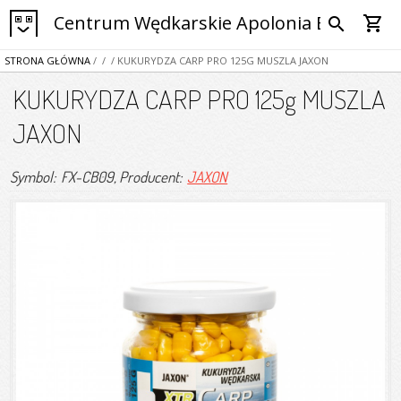
Centrum Wędkarskie Apolonia Bytom
shopping_cart
search
STRONA GŁÓWNA
/
/
/ KUKURYDZA CARP PRO 125G MUSZLA JAXON
KUKURYDZA CARP PRO 125g MUSZLA
JAXON
Symbol: FX-CB09
, Producent:
JAXON