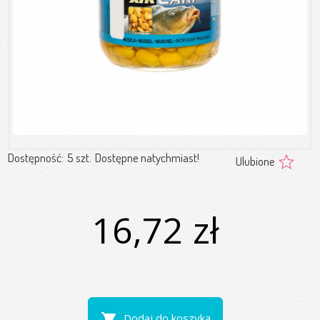
Dostępność:
5 szt.
Dostępne natychmiast!
Ulubione
16,72 zł
shopping_cart
Dodaj do koszyka