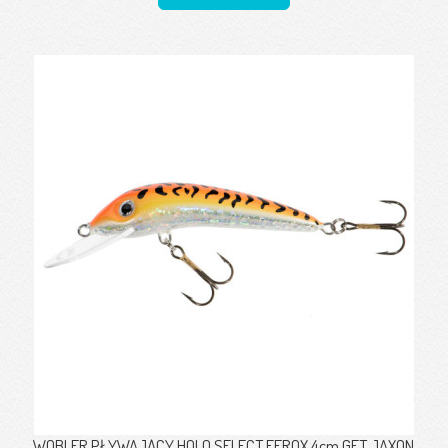
WOBLER PŁYWAJĄCY HOLO SELECT FEROX 4cm GFT JAXON