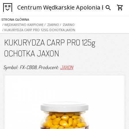
Centrum Wędkarskie Apolonia Bytom
shopping_cart
search
STRONA GŁÓWNA
/ WĘDKARSTWO KARPIOWE
/ ZIARNO
/ ZIARNO
/ KUKURYDZA CARP PRO 125G OCHOTKA JAXON
KUKURYDZA CARP PRO 125g
OCHOTKA JAXON
Symbol: FX-CB08
, Producent:
JAXON