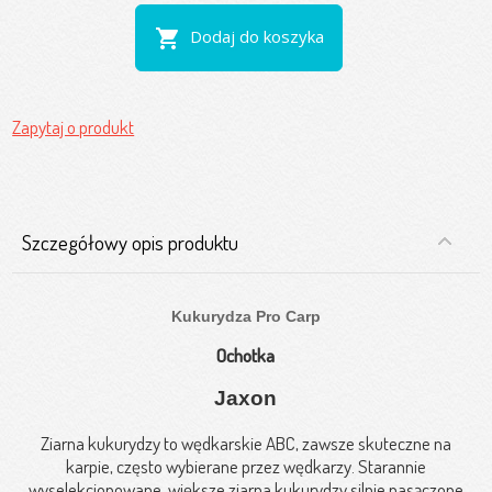
shopping_cart
Dodaj do koszyka
Zapytaj o produkt
Szczegółowy opis produktu
Kukurydza Pro Carp
Ochotka
Jaxon
Ziarna kukurydzy to wędkarskie ABC, zawsze skuteczne na
karpie, często wybierane przez wędkarzy. Starannie
wyselekcjonowane, większe ziarna kukurydzy silnie nasączone