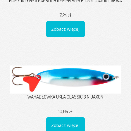
GUMY INTENSA PAPROCH NYMPH 5cm H 10szt JAXON LARWA
7,24 zł
Zobacz więcej
WAHADŁÓWKA UKLA CLASSIC 3 N JAXON
10,04 zł
Zobacz więcej