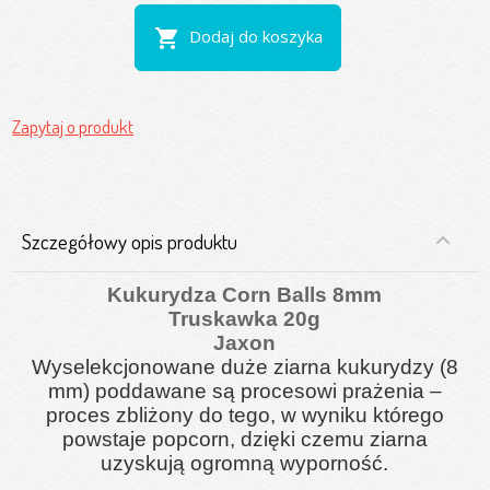
shopping_cart
Dodaj do koszyka
Zapytaj o produkt
Szczegółowy opis produktu
Kukurydza Corn Balls 8mm
Truskawka 20g
Jaxon
Wyselekcjonowane duże ziarna kukurydzy (
8
mm
) poddawane są procesowi prażenia –
proces zbliżony do tego, w wyniku którego
powstaje popcorn, dzięki czemu ziarna
uzyskują ogromną wyporność.