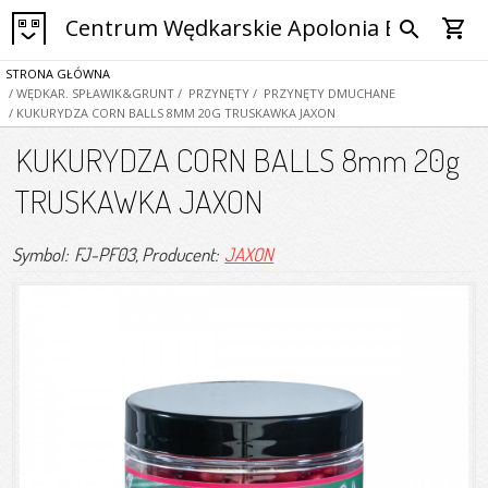
Centrum Wędkarskie Apolonia Bytom
shopping_cart
search
STRONA GŁÓWNA
/ WĘDKAR. SPŁAWIK&GRUNT
/ PRZYNĘTY
/ PRZYNĘTY DMUCHANE
/ KUKURYDZA CORN BALLS 8MM 20G TRUSKAWKA JAXON
KUKURYDZA CORN BALLS 8mm 20g
TRUSKAWKA JAXON
Symbol: FJ-PF03
, Producent:
JAXON