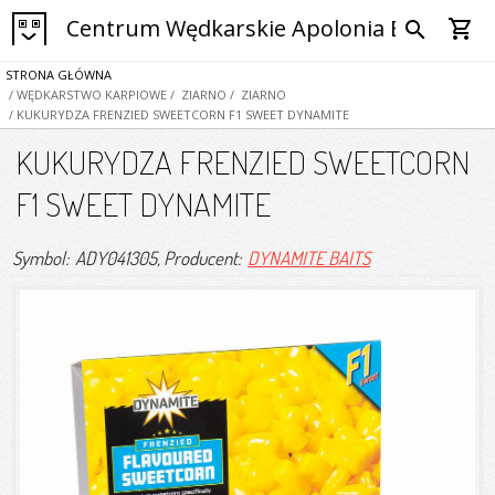
Centrum Wędkarskie Apolonia Bytom
shopping_cart
search
STRONA GŁÓWNA
/ WĘDKARSTWO KARPIOWE
/ ZIARNO
/ ZIARNO
/ KUKURYDZA FRENZIED SWEETCORN F1 SWEET DYNAMITE
KUKURYDZA FRENZIED SWEETCORN
F1 SWEET DYNAMITE
Symbol: ADY041305
, Producent:
DYNAMITE BAITS