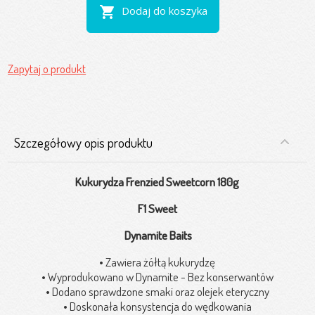
shopping_cart
Dodaj do koszyka
Zapytaj o produkt
Szczegółowy opis produktu
Kukurydza Frenzied Sweetcorn
180g
F1 Sweet
Dynamite Baits
• Zawiera żółtą kukurydzę
• Wyprodukowano w Dynamite - Bez konserwantów
• Dodano sprawdzone smaki oraz olejek eteryczny
• Doskonała konsystencja do wędkowania