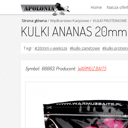
Home
Nasza ofer
Strona główna
/ Wędkarstwo Karpiowe
/ KULKI PROTEINOWE
KULKI ANANAS 20mm
Tagi :
#20mm-i-wieksze
#kulki-zanetowe
#kulki-protei
Symbol: 66663
, Producent:
WARMUZ BAITS