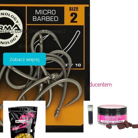
 EDGES CURVE SHANK X rozmiar 2
FOX
19,11 zł
Zobacz więcej
Towary powiązane z tym producentem