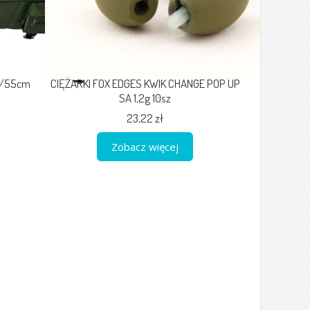
5/55cm
CIĘŻARKI FOX EDGES KWIK CHANGE POP UP
SA 1,2g 10sz
23,22 zł
Zobacz więcej