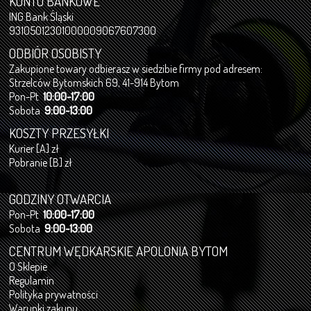
KONTO BANKOWE
ING Bank Śląski
93105012301000009067607300
ODBIÓR OSOBISTY
Zakupione towary odbierasz w siedzibie firmy pod adresem:
Strzelców Bytomskich 69, 41-914 Bytom
Pon-Pt
10:00-17:00
Sobota
9:00-13:00
KOSZTY PRZESYŁKI
Kurier [A] zł
Pobranie [B] zł
GODZINY OTWARCIA
Pon-Pt
10:00-17:00
Sobota
9:00-13:00
CENTRUM WĘDKARSKIE APOLONIA BYTOM
O Sklepie
Regulamin
Polityka prywatności
Warunki zakupu