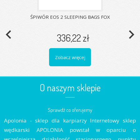
ŚPIWÓR EOS 2 SLEEPING BAGS FOX
navigate_before
navigate_next
336,22 zł
Zobacz więcej
O naszym sklepie
Sprawdź co oferujemy
Apolonia - sklep dla karpiarzy Internetowy sklep
wędkarski APOLONIA powstał w oparciu o
wcześniejszą działalność stacjonarnego punktu