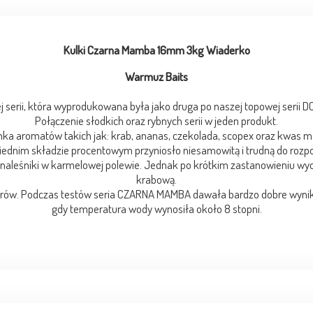
Kulki Czarna Mamba 16mm 3kg Wiaderko
Warmuz Baits
 serii, która wyprodukowana była jako druga po naszej topowej serii 
Połączenie słodkich oraz rybnych serii w jeden produkt.
ka aromatów takich jak: krab, ananas, czekolada, scopex oraz kwas 
iednim składzie procentowym przyniosło niesamowitą i trudną do rozp
aleśniki w karmelowej polewie. Jednak po krótkim zastanowieniu wy
krabową.
urów. Podczas testów seria CZARNA MAMBA dawała bardzo dobre wyniki
gdy temperatura wody wynosiła około 8 stopni.