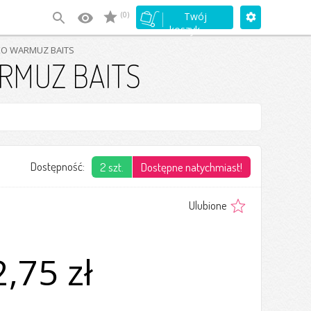
(0)
Twój
koszyk
KO WARMUZ BAITS
RMUZ BAITS
Dostępność:
2 szt.
Dostępne natychmiast!
Ulubione
,75 zł