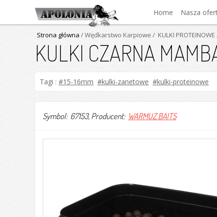
Home
Nasza ofer
Strona główna
/ Wędkarstwo Karpiowe
/ KULKI PROTEINOWE
KULKI CZARNA MAMB
Tagi :
#15-16mm
#kulki-zanetowe
#kulki-proteinowe
Symbol: 67153
, Producent:
WARMUZ BAITS