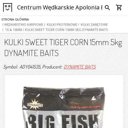
Centrum Wędkarskie Apolonia Bytom
shopping_cart
search
STRONA GŁÓWNA
/ WĘDKARSTWO KARPIOWE
/ KULKI PROTEINOWE
/ KULKI ZANĘTOWE
/ 15 & 16MM
/ KULKI SWEET TIGER CORN 15MM 5KG DYNAMITE BAITS
KULKI SWEET TIGER CORN 15mm 5kg
DYNAMITE BAITS
Symbol: ADY041535
, Producent:
DYNAMITE BAITS