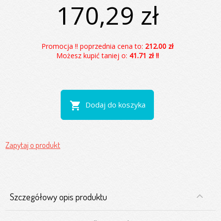
170,29 zł
Promocja !! poprzednia cena to:
212.00 zł
Możesz kupić taniej o:
41.71 zł !!
shopping_cart
Dodaj do koszyka
Zapytaj o produkt
Szczegółowy opis produktu