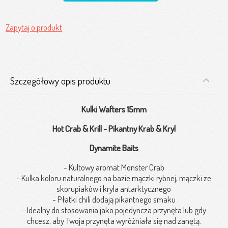
Zapytaj o produkt
Szczegółowy opis produktu
Kulki Wafters 15mm
Hot Crab & Krill - Pikantny Krab & Kryl
Dynamite Baits
- Kultowy aromat Monster Crab
- Kulka koloru naturalnego na bazie mączki rybnej, mączki ze
skorupiaków i kryla antarktycznego
- Płatki chili dodają pikantnego smaku
- Idealny do stosowania jako pojedyncza przynęta lub gdy
chcesz, aby Twoja przynęta wyróżniała się nad zanętą.