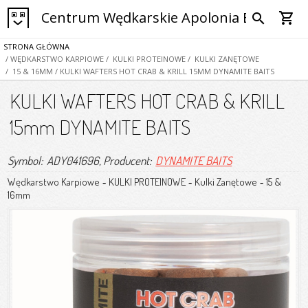
Centrum Wędkarskie Apolonia Bytom
shopping_cart
search
STRONA GŁÓWNA
/ WĘDKARSTWO KARPIOWE
/ KULKI PROTEINOWE
/ KULKI ZANĘTOWE
/ 15 & 16MM
/ KULKI WAFTERS HOT CRAB & KRILL 15MM DYNAMITE BAITS
KULKI WAFTERS HOT CRAB & KRILL
15mm DYNAMITE BAITS
Symbol: ADY041696
, Producent:
DYNAMITE BAITS
Wędkarstwo Karpiowe
KULKI PROTEINOWE
Kulki Zanętowe
15 &
-
-
-
16mm