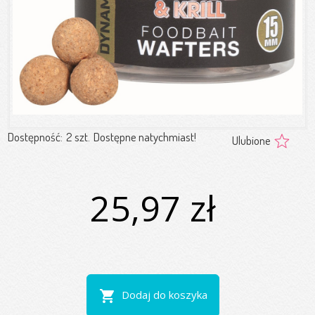
Dostępność:
2 szt.
Dostępne natychmiast!
Ulubione
25,97 zł
shopping_cart
Dodaj do koszyka