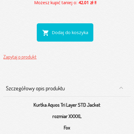
Możesz kupić taniej o:
42.01 zł !!
shopping_cart
Dodaj do koszyka
Zapytaj o produkt
Szczegółowy opis produktu
Kurtka Aquos Tri Layer STD Jacket
rozmiar XXXXL
Fox