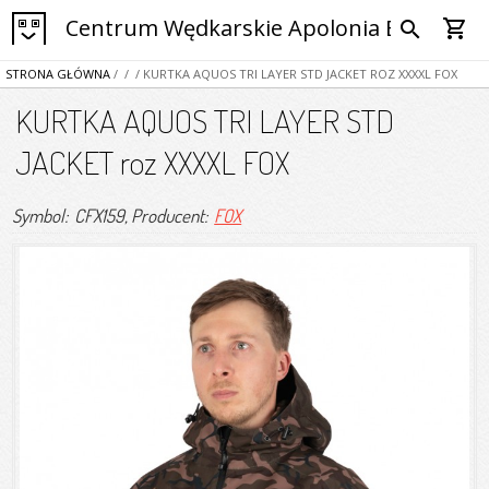
Centrum Wędkarskie Apolonia Bytom
shopping_cart
search
STRONA GŁÓWNA
/
/
/ KURTKA AQUOS TRI LAYER STD JACKET ROZ XXXXL FOX
KURTKA AQUOS TRI LAYER STD
JACKET roz XXXXL FOX
Symbol: CFX159
, Producent:
FOX