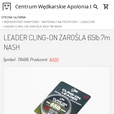
Centrum Wędkarskie Apolonia Bytom
shopping_cart
search
STRONA GŁÓWNA
/ WĘDKARSTWO KARPIOWE
/ MATERIAŁY NA PRZYPONY
/ LEADCORE
/ LEADER CLING-ON ZAROŚLA 65LB 7M NASH
LEADER CLING-ON ZAROŚLA 65lb 7m
NASH
Symbol: T8466
, Producent:
NASH