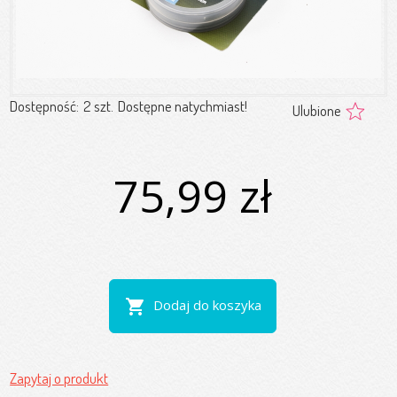
Dostępność:
2 szt.
Dostępne natychmiast!
Ulubione
75,99 zł
shopping_cart
Dodaj do koszyka
Zapytaj o produkt