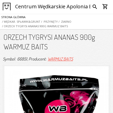
Centrum Wędkarskie Apolonia Bytom
shopping_cart
search
STRONA GŁÓWNA
/ WĘDKAR. SPŁAWIK&GRUNT
/ PRZYNĘTY
/ ZIARNO
/ ORZECH TYGRYSI ANANAS 900G WARMUZ BAITS
ORZECH TYGRYSI ANANAS 900g
WARMUZ BAITS
Symbol: 66851
, Producent:
WARMUZ BAITS