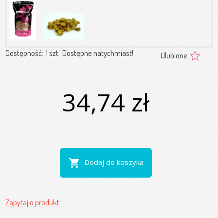
Dostępność:
1 szt.
Dostępne natychmiast!
Ulubione
34,74 zł
shopping_cart
Dodaj do koszyka
Zapytaj o produkt