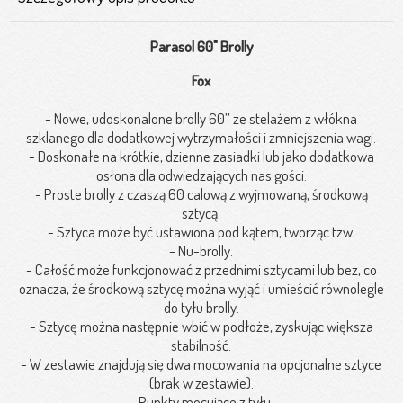
Parasol 60" Brolly
Fox
- Nowe, udoskonalone brolly 60’’ ze stelażem z włókna
szklanego dla dodatkowej wytrzymałości i zmniejszenia wagi.
- Doskonałe na krótkie, dzienne zasiadki lub jako dodatkowa
osłona dla odwiedzających nas gości.
- Proste brolly z czaszą 60 calową z wyjmowaną, środkową
sztycą.
- Sztyca może być ustawiona pod kątem, tworząc tzw.
- Nu-brolly.
- Całość może funkcjonować z przednimi sztycami lub bez, co
oznacza, że środkową sztycę można wyjąć i umieścić równolegle
do tyłu brolly.
- Sztycę można następnie wbić w podłoże, zyskując większa
stabilność.
- W zestawie znajdują się dwa mocowania na opcjonalne sztyce
(brak w zestawie).
- Punkty mocujące z tyłu.