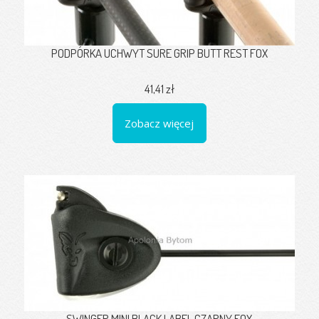
PODPÓRKA UCHWYT SURE GRIP BUTT REST FOX
41,41 zł
Zobacz więcej
SWINGER MINI BLACK LABEL CZARNY FOX