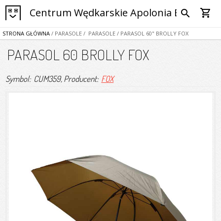
Centrum Wędkarskie Apolonia Bytom
shopping_cart
search
STRONA GŁÓWNA
/ PARASOLE
/ PARASOLE
/ PARASOL 60" BROLLY FOX
PARASOL 60 BROLLY FOX
Symbol: CUM359
, Producent:
FOX