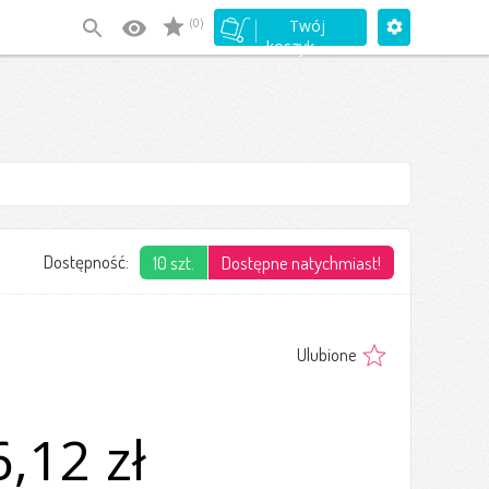
(0)
Twój
koszyk
Dostępność:
10 szt.
Dostępne natychmiast!
Ulubione
,12 zł