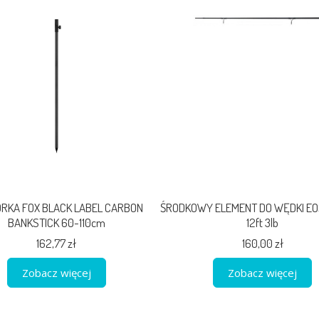
RKA FOX BLACK LABEL CARBON
ŚRODKOWY ELEMENT DO WĘDKI EO
BANKSTICK 60-110cm
12ft 3lb
162,77 zł
160,00 zł
Zobacz więcej
Zobacz więcej