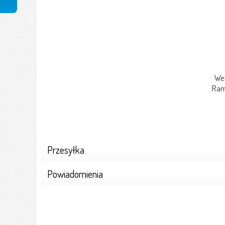
Went
Rama 
Przesyłka
Powiadomienia