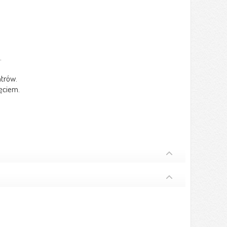
.
trów.
ęciem.