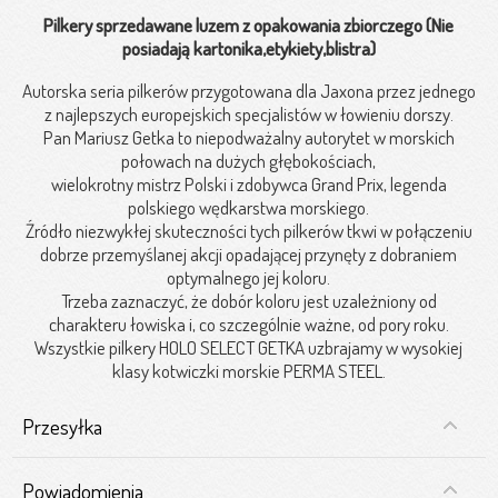
Pilkery sprzedawane luzem z opakowania zbiorczego (Nie
posiadają kartonika,etykiety,blistra)
Autorska seria pilkerów przygotowana dla Jaxona przez jednego
z najlepszych europejskich specjalistów w łowieniu dorszy.
Pan Mariusz Getka to niepodważalny autorytet w morskich
połowach na dużych głębokościach,
wielokrotny mistrz Polski i zdobywca Grand Prix, legenda
polskiego wędkarstwa morskiego.
Źródło niezwykłej skuteczności tych pilkerów tkwi w połączeniu
dobrze przemyślanej akcji opadającej przynęty z dobraniem
optymalnego jej koloru.
Trzeba zaznaczyć, że dobór koloru jest uzależniony od
charakteru łowiska i, co szczególnie ważne, od pory roku.
Wszystkie pilkery HOLO SELECT GETKA uzbrajamy w wysokiej
klasy kotwiczki morskie PERMA STEEL.
Przesyłka
Powiadomienia