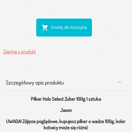
shopping_cart
Dodaj do koszyka
Zapytaj o produkt
Szczegółowy opis produktu
Pilker Holo Select Zuber 100
g 1 sztuka
Jaxon
UWAGA! Zdjęcie poglądowe, kupujesz pilker o wadze 100g, kolor
kotwicy może się różnić