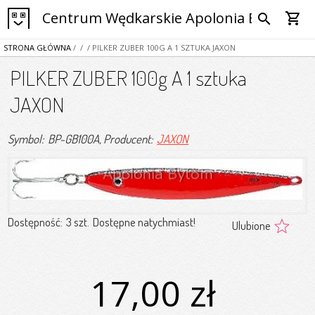
Centrum Wędkarskie Apolonia Bytom
shopping_cart
search
STRONA GŁÓWNA
/
/
/ PILKER ZUBER 100G A 1 SZTUKA JAXON
PILKER ZUBER 100g A 1 sztuka
JAXON
Symbol: BP-GB100A
, Producent:
JAXON
Dostępność:
3 szt.
Dostępne natychmiast!
Ulubione
17,00 zł