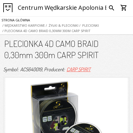
Centrum Wędkarskie Apolonia Bytom
shopping_cart
search
STRONA GŁÓWNA
/ WĘDKARSTWO KARPIOWE
/ ŻYŁKI & PLECIONKI
/ PLECIONKI
/ PLECIONKA 4D CAMO BRAID 0,30MM 300M CARP SPIRIT
PLECIONKA 4D CAMO BRAID
0,30mm 300m CARP SPIRIT
Symbol: ACS640019
, Producent:
CARP SPIRIT