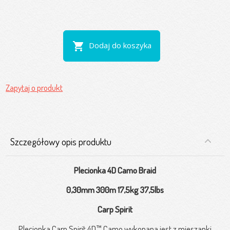
shopping_cart
Dodaj do koszyka
Zapytaj o produkt
Szczegółowy opis produktu
Plecionka 4D Camo Braid
0,30mm 300m 17,5kg 37,5lbs
Carp Spirit
Plecionka Carp Spirit 4D™ Camo wykonana jest z mieszanki