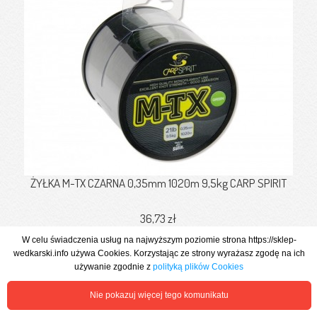
ŻYŁKA M-TX CZARNA 0,35mm 1020m 9,5kg CARP SPIRIT
36,73 zł
W celu świadczenia usług na najwyższym poziomie strona https://sklep-
Zobacz więcej
wedkarski.info używa Cookies. Korzystając ze strony wyrażasz zgodę na ich
używanie zgodnie z
polityką plików Cookies
Nie pokazuj więcej tego komunikatu