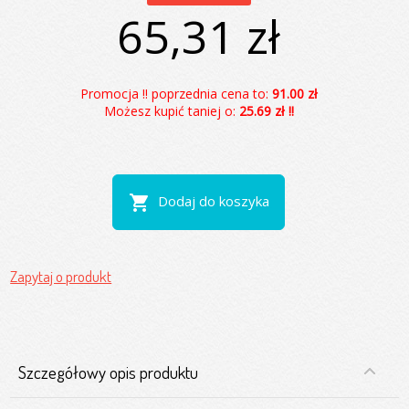
65,31 zł
Promocja !! poprzednia cena to:
91.00 zł
Możesz kupić taniej o:
25.69 zł !!
shopping_cart
Dodaj do koszyka
Zapytaj o produkt
Szczegółowy opis produktu