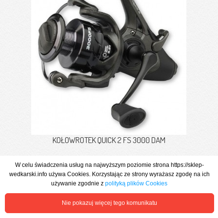
KOŁOWROTEK QUICK 2 FS 3000 DAM
176,23 zł
W celu świadczenia usług na najwyższym poziomie strona https://sklep-
wedkarski.info używa Cookies. Korzystając ze strony wyrażasz zgodę na ich
używanie zgodnie z
polityką plików Cookies
Zobacz więcej
Nie pokazuj więcej tego komunikatu