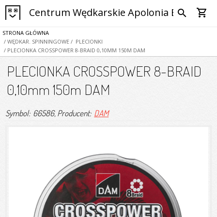
Centrum Wędkarskie Apolonia Bytom
shopping_cart
search
STRONA GŁÓWNA
/ WĘDKAR. SPINNINGOWE
/ PLECIONKI
/ PLECIONKA CROSSPOWER 8-BRAID 0,10MM 150M DAM
PLECIONKA CROSSPOWER 8-BRAID
0,10mm 150m DAM
Symbol: 66586
, Producent:
DAM