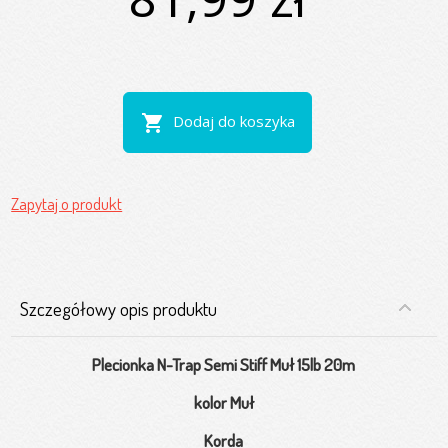
shopping_cart
Dodaj do koszyka
Zapytaj o produkt
Szczegółowy opis produktu
Plecionka N-Trap Semi Stiff Muł 15lb 20m
kolor Muł
Korda