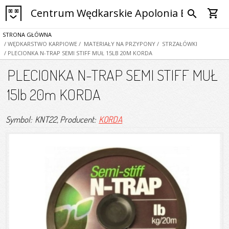
Centrum Wędkarskie Apolonia Bytom
shopping_cart
search
STRONA GŁÓWNA
/ WĘDKARSTWO KARPIOWE
/ MATERIAŁY NA PRZYPONY
/ STRZAŁÓWKI
/ PLECIONKA N-TRAP SEMI STIFF MUŁ 15LB 20M KORDA
PLECIONKA N-TRAP SEMI STIFF MUŁ
15lb 20m KORDA
Symbol: KNT22
, Producent:
KORDA