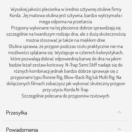
Wysokiej jakości plecionka w średnio sztywnej otulinie firmy
Korda. Jej matowa otulina jest sztywna, bardzo wytrzymała i
mega odporna na przetarcia.
Przypony wykonane na tej plecionce dobrze sprawdzają się
szczególnie na twardszym rodzaju dna, ale z dużą skutecznością
można stosować je także na miękkim dnie.
Otulina sprawia, że przypon podczas rzutu praktycznie nie ma
możliwości splątania się. Występuje w czterech kolorystykach,
które pozwalają dobrać odpowiednią barwę do dna na jakim
będzie leżał zestaw końcowy. N-Trap Semi Stiff nadaje się do
różnych kombinacji jednak bardzo dobrze sprawuje się z
przyponami typu Ronnie Rig, Blow-Back Rig lub Multi Rig. Na
dołączonych filmach zobaczysz jak wykonać skuteczny przypon
przy użyciu Korda N-Trap.
Szczególnie polecana do przyponów rzutowych.
Przesyłka
Powiadomienia