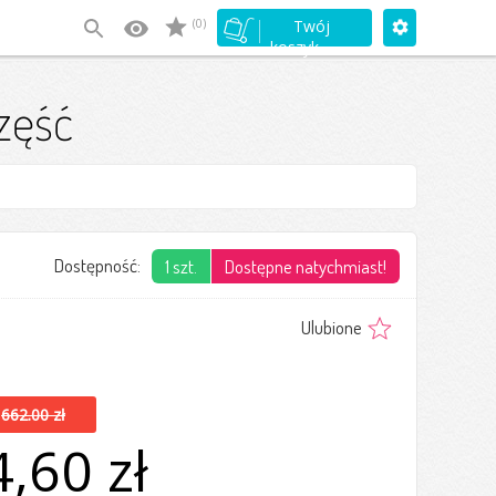
(0)
Twój
koszyk
zęść
Dostępność:
1 szt.
Dostępne natychmiast!
Ulubione
662.00 zł
,60 zł