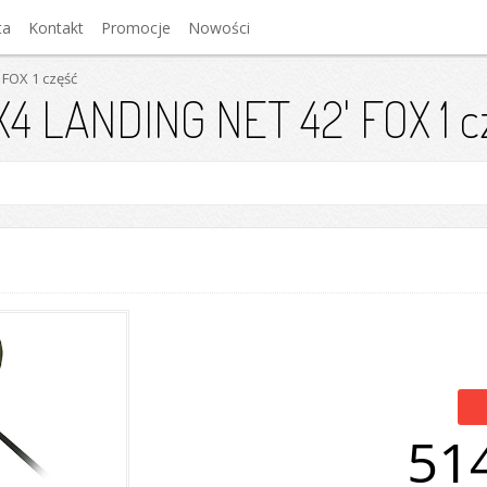
ta
Kontakt
Promocje
Nowości
FOX 1 część
 LANDING NET 42' FOX 1 c
514