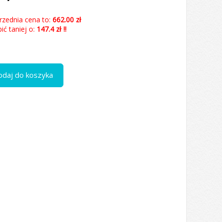
rzednia cena to:
662.00 zł
ć taniej o:
147.4 zł !!
odaj do koszyka