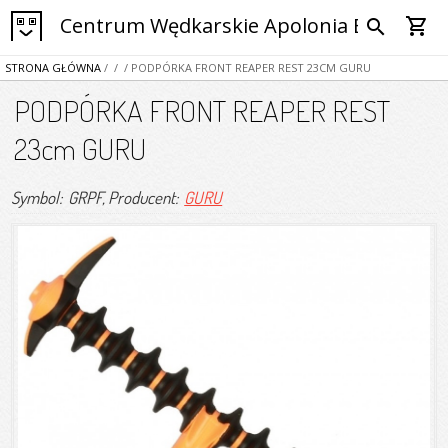
Centrum Wędkarskie Apolonia Bytom
shopping_cart
search
STRONA GŁÓWNA
/
/
/ PODPÓRKA FRONT REAPER REST 23CM GURU
PODPÓRKA FRONT REAPER REST
23cm GURU
Symbol: GRPF
, Producent:
GURU