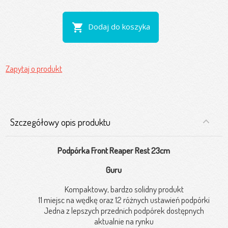
shopping_cart
Dodaj do koszyka
Zapytaj o produkt
Szczegółowy opis produktu
Podpórka Front Reaper Rest 23cm
Guru
Kompaktowy, bardzo solidny produkt
11 miejsc na wędkę oraz 12 różnych ustawień podpórki
Jedna z lepszych przednich podpórek dostępnych
aktualnie na rynku