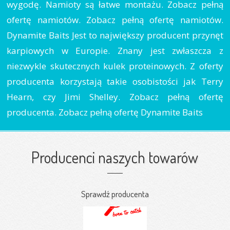
wygodę. Namioty są łatwe montażu. Zobacz pełną
ofertę namiotów. Zobacz pełną ofertę namiotów.
Dynamite Baits Jest to największy producent przynęt
karpiowych w Europie. Znany jest zwłaszcza z
niezwykle skutecznych kulek proteinowych. Z oferty
producenta korzystają takie osobistości jak Terry
Hearn, czy Jimi Shelley. Zobacz pełną ofertę
producenta. Zobacz pełną ofertę Dynamite Baits
Producenci naszych towarów
Sprawdź producenta