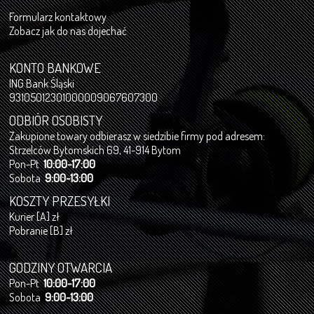
Formularz kontaktowy
Zobacz jak do nas dojechać
KONTO BANKOWE
ING Bank Śląski
93105012301000009067607300
ODBIÓR OSOBISTY
Zakupione towary odbierasz w siedzibie firmy pod adresem:
Strzelców Bytomskich 69, 41-914 Bytom
Pon-Pt
10:00-17:00
Sobota
9:00-13:00
KOSZTY PRZESYŁKI
Kurier [A] zł
Pobranie [B] zł
GODZINY OTWARCIA
Pon-Pt
10:00-17:00
Sobota
9:00-13:00