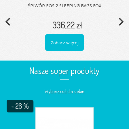
ŚPIWÓR EOS 2 SLEEPING BAGS FOX
navigate_before
navigate_next
336,22 zł
Zobacz więcej
Nasze super produkty
Wybierz coś dla siebie
- 26 %