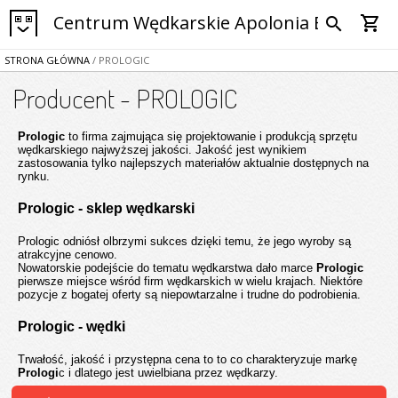
Centrum Wędkarskie Apolonia Bytom
shopping_cart
search
STRONA GŁÓWNA
/ PROLOGIC
Producent - PROLOGIC
Prologic
to firma zajmująca się projektowanie i produkcją sprzętu
wędkarskiego najwyższej jakości. Jakość jest wynikiem
zastosowania tylko najlepszych materiałów aktualnie dostępnych na
rynku.
Prologic - sklep wędkarski
Prologic odniósł olbrzymi sukces dzięki temu, że jego wyroby są
atrakcyjne cenowo.
Nowatorskie podejście do tematu wędkarstwa dało marce
Prologic
pierwsze miejsce wśród firm wędkarskich w wielu krajach. Niektóre
pozycje z bogatej oferty są niepowtarzalne i trudne do podrobienia.
Prologic - wędki
Trwałość, jakość i przystępna cena to to co charakteryzuje markę
Prologi
c i dlatego jest uwielbiana przez wędkarzy.