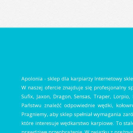
Apolonia - sklep dla karpiarzy Internetowy sk
W naszej ofercie znajduje się profesjonalny s
Sufix, Jaxon, Dragon, Sensas, Traper, Lorpio
Państwu znaleźć odpowiednie wędki, kołowro
Pragniemy, aby sklep spełniał wymagania zarów
które interesuje wędkarstwo karpiowe. To stale
prawdziwe przeobrażenie. W związku z prężnym