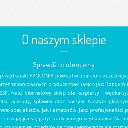
O naszym sklepie
Sprawdź co oferujemy
lep wędkarski APOLONIA powstał w oparciu o wcześniejs
przęt renomowanych producentów takich jak: Tandem Bai
, ESP. Nasz internetowy sklep dla karpiarzy i wędkarz
tki, namioty, spławiki oraz haczyki. Naszym głównym
no specjalistów, jak i amatorów. Jako profesjonaliści
 rozwijająca się gałąź tradycyjnego wędkarstwa. Na tere
 rozwojem tej dziedziny na rynek wprowadza się rozmait