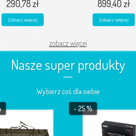
290,78 zł
899,40 zł
Zobacz więcej
Zobacz więcej
zobacz więcej
Nasze super produkty
Wybierz coś dla siebie
%
- 25 %