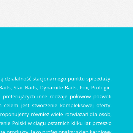
zą działalność stacjonarnego punktu sprzedaży.
ts, Star Baits, Dynamite Baits, Fox, Prologic,
y, preferujących inne rodzaje połowów pozwoli
 celem jest stworzenie kompleksowej oferty.
 proponujemy również wiele rozwiązań dla osób,
nie Polski w ciągu ostatnich kilku lat przeszło
e produkty. Jako profesjonalny sklep karpiowy