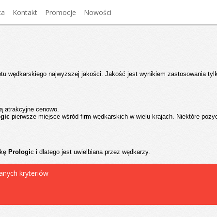
ta
Kontakt
Promocje
Nowości
zętu wędkarskiego najwyższej jakości. Jakość jest wynikiem zastosowania tyl
są atrakcyjne cenowo.
ogic
pierwsze miejsce wśród firm wędkarskich w wielu krajach. Niektóre pozycj
rkę
Prologi
c i dlatego jest uwielbiana przez wędkarzy.
anych kryteriów