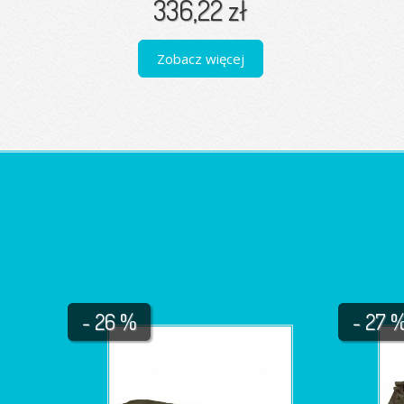
336,22 zł
Zobacz więcej
- 26 %
- 27 