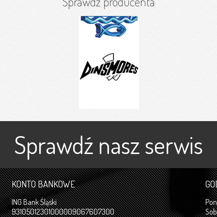
Sprawdź producenta
Sprawdź nasz serwis
KONTO BANKOWE
GO
ING Bank Śląski
Po
93105012301000009067607300
So