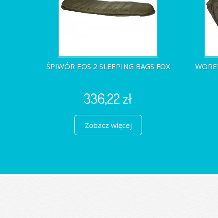
ŚPIWÓR EOS 2 SLEEPING BAGS FOX
WOREK
336,22 zł
Zobacz więcej