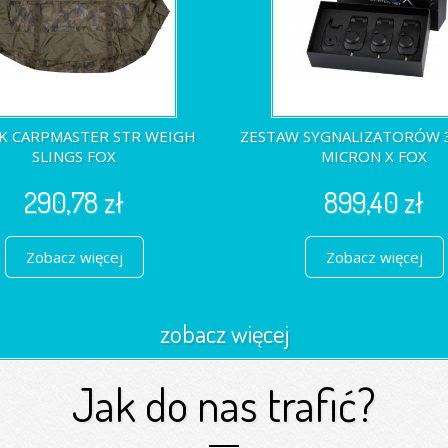
 CARPMASTER STR WEIGH
ZESTAW SYGNALIZATORÓW 3
SLINGS FOX
MICRON X FOX
290,78 zł
899,40 zł
Zobacz więcej
Zobacz więcej
zobacz więcej
Jak do nas trafić?