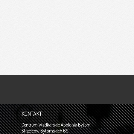
KONTAKT
Centrum Wędkarskie Apolonia Bytom
Strzelców Bytomskich 69