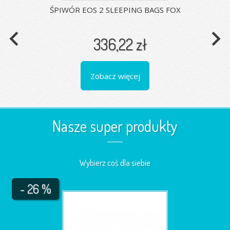
ŚPIWÓR EOS 2 SLEEPING BAGS FOX
navigate_before
navigate_next
336,22 zł
Zobacz więcej
Nasze super produkty
Wybierz coś dla siebie
- 26 %