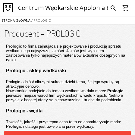
Centrum Wędkarskie Apolonia Bytom
shopping_cart
search
STRONA GŁÓWNA
/ PROLOGIC
Producent - PROLOGIC
Prologic
to firma zajmująca się projektowanie i produkcją sprzętu
wędkarskiego najwyższej jakości. Jakość jest wynikiem
zastosowania tylko najlepszych materiałów aktualnie dostępnych na
rynku.
Prologic - sklep wędkarski
Prologic odniósł olbrzymi sukces dzięki temu, że jego wyroby są
atrakcyjne cenowo.
Nowatorskie podejście do tematu wędkarstwa dało marce
Prologic
pierwsze miejsce wśród firm wędkarskich w wielu krajach. Niektóre
pozycje z bogatej oferty są niepowtarzalne i trudne do podrobienia.
Prologic - wędki
Trwałość, jakość i przystępna cena to to co charakteryzuje markę
Prologi
c i dlatego jest uwielbiana przez wędkarzy.