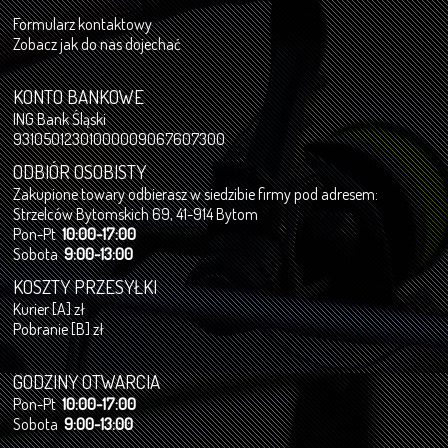
Formularz kontaktowy
Zobacz jak do nas dojechać
KONTO BANKOWE
ING Bank Śląski
93105012301000009067607300
ODBIÓR OSOBISTY
Zakupione towary odbierasz w siedzibie firmy pod adresem:
Strzelców Bytomskich 69, 41-914 Bytom
Pon-Pt
10:00-17:00
Sobota
9:00-13:00
KOSZTY PRZESYŁKI
Kurier [A] zł
Pobranie [B] zł
GODZINY OTWARCIA
Pon-Pt
10:00-17:00
Sobota
9:00-13:00