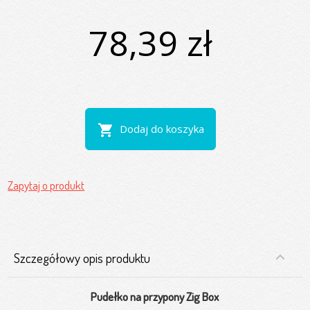
78,39 zł
shopping_cart
Dodaj do koszyka
Zapytaj o produkt
Szczegółowy opis produktu
Pudełko na przypony Zig Box