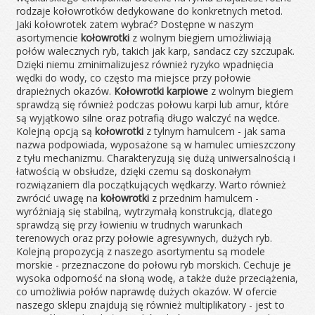
rodzaje kołowrotków dedykowane do konkretnych metod.
Jaki kołowrotek zatem wybrać? Dostępne w naszym
asortymencie
kołowrotki
z wolnym biegiem umożliwiają
połów walecznych ryb, takich jak karp, sandacz czy szczupak.
Dzięki niemu zminimalizujesz również ryzyko wpadnięcia
wędki do wody, co często ma miejsce przy połowie
drapieżnych okazów.
Kołowrotki karpiowe
z wolnym biegiem
sprawdzą się również podczas połowu karpi lub amur, które
są wyjątkowo silne oraz potrafią długo walczyć na wędce.
Kolejną opcją są
kołowrotki
z tylnym hamulcem - jak sama
nazwa podpowiada, wyposażone są w hamulec umieszczony
z tyłu mechanizmu. Charakteryzują się dużą uniwersalnością i
łatwością w obsłudze, dzięki czemu są doskonałym
rozwiązaniem dla początkujących wędkarzy. Warto również
zwrócić uwagę na
kołowrotki
z przednim hamulcem -
wyróżniają się stabilną, wytrzymałą konstrukcją, dlatego
sprawdzą się przy łowieniu w trudnych warunkach
terenowych oraz przy połowie agresywnych, dużych ryb.
Kolejną propozycją z naszego asortymentu są modele
morskie - przeznaczone do połowu ryb morskich. Cechuje je
wysoka odporność na słoną wodę, a także duże przeciążenia,
co umożliwia połów naprawdę dużych okazów. W ofercie
naszego sklepu znajdują się również multiplikatory - jest to