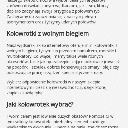
naszego sklepu umożliwia wybór idealnych artykułów
zarówno doświadczonym wędkarzom, jak i tym, którzy
dopiero zaczynają swoją przygodę z połowem ryb.
Zachęcamy do zapoznania się z naszym pełnym
asortymentem oraz życzymy udanych połowów!
Kołowrotki z wolnym biegiem
Nasz wędkarski sklep internetowy oferuje m.in. kołowrotki z
wolnym biegiem, tylnym lub przednim hamulcem, morskie i
multiplikatory. Co więcej, mamy także wiele różnych
akcesoriów, takie jak np. zabezpieczające pokrowce (również
na podpórki i szpule), dobrze konserwujące smary i oleje czy
polepszające pracę urządzeń specjalistyczne smary.
Wybierz odpowiednie kołowrotki w naszym sklepie
internetowym i ciesz się niezawodnością, dzięki której
złapiesz każdą rybę!
Jaki kołowrotek wybrać?
Twoim celem jest łowienie dużych okazów? Pomoże Ci w
tym solidny kołowrotek - niezbędny element każdego
wędkarskiego ekwipunku. Obecnie na rynku znajdziesz różne