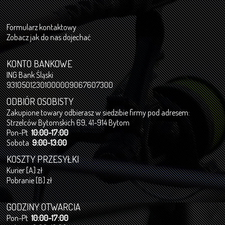
Formularz kontaktowy
Zobacz jak do nas dojechać
KONTO BANKOWE
ING Bank Śląski
93105012301000009067607300
ODBIÓR OSOBISTY
Zakupione towary odbierasz w siedzibie firmy pod adresem:
Strzelców Bytomskich 69, 41-914 Bytom
Pon-Pt
10:00-17:00
Sobota
9:00-13:00
KOSZTY PRZESYŁKI
Kurier [A] zł
Pobranie [B] zł
GODZINY OTWARCIA
Pon-Pt
10:00-17:00