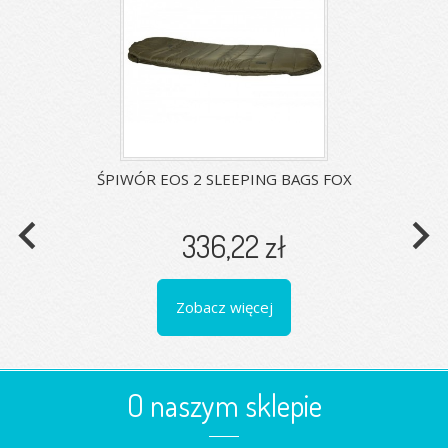
ŚPIWÓR EOS 2 SLEEPING BAGS FOX
navigate_before
navigate_next
336,22 zł
Zobacz więcej
O naszym sklepie