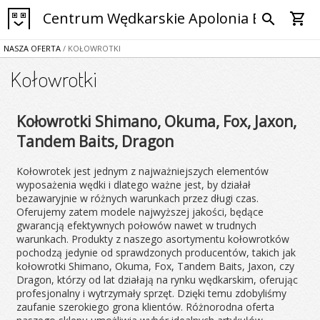
Centrum Wędkarskie Apolonia Bytom
shopping_cart
search
NASZA OFERTA
/ KOŁOWROTKI
Kołowrotki
Kołowrotki Shimano, Okuma, Fox, Jaxon,
Tandem Baits, Dragon
Kołowrotek jest jednym z najważniejszych elementów
wyposażenia wędki i dlatego ważne jest, by działał
bezawaryjnie w różnych warunkach przez długi czas.
Oferujemy zatem modele najwyższej jakości, będące
gwarancją efektywnych połowów nawet w trudnych
warunkach. Produkty z naszego asortymentu kołowrotków
pochodzą jedynie od sprawdzonych producentów, takich jak
kołowrotki Shimano, Okuma, Fox, Tandem Baits, Jaxon, czy
Dragon, którzy od lat działają na rynku wędkarskim, oferując
profesjonalny i wytrzymały sprzęt. Dzięki temu zdobyliśmy
zaufanie szerokiego grona klientów. Różnorodna oferta