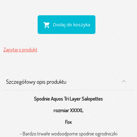
shopping_cart
Dodaj do koszyka
Zapytaj o produkt
Szczegółowy opis produktu
Spodnie Aquos Tri Layer Salopettes
rozmiar XXXXL
Fox
- Bardzo trwałe wodoodporne spodnie ogrodniczki