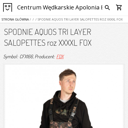
Centrum Wędkarskie Apolonia Bytom
shopping_cart
search
STRONA GŁÓWNA
/
/
/ SPODNIE AQUOS TRI LAYER SALOPETTES ROZ XXXXL FOX
SPODNIE AQUOS TRI LAYER
SALOPETTES roz XXXXL FOX
Symbol: CFX166
, Producent:
FOX