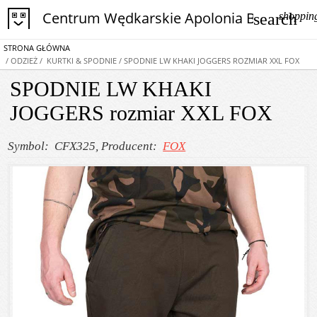
Centrum Wędkarskie Apolonia Bytom
search
shoppin
STRONA GŁÓWNA
/ ODZIEŻ
/ KURTKI & SPODNIE
/ SPODNIE LW KHAKI JOGGERS ROZMIAR XXL FOX
SPODNIE LW KHAKI
JOGGERS rozmiar XXL FOX
Symbol: CFX325
, Producent:
FOX